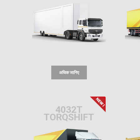
अधिक जानिए
4032T
TORQSHIFT