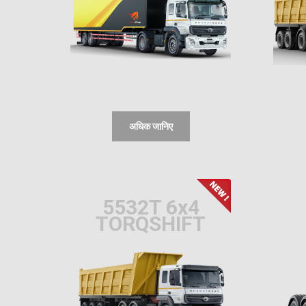
अधिक जानिए
5532T 6x4
TORQSHIFT