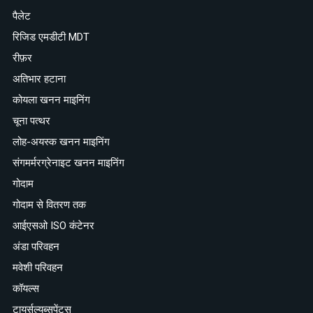
पैलेट
रिजिड एमडीटी MDT
रीफ़र
अतिभार हटाना
कोयला खनन माइनिंग
चूना पत्थर
लोह-अयस्क खनन माइनिंग
संगमर्मरग्रेनाइट खनन माइनिंग
गोदाम
गोदाम से वितरण तक
आईएसओ ISO कंटेनर
अंडा परिवहन
मवेशी परिवहन
कॉयल्स
टायर्सल्युब्सपेंट्स