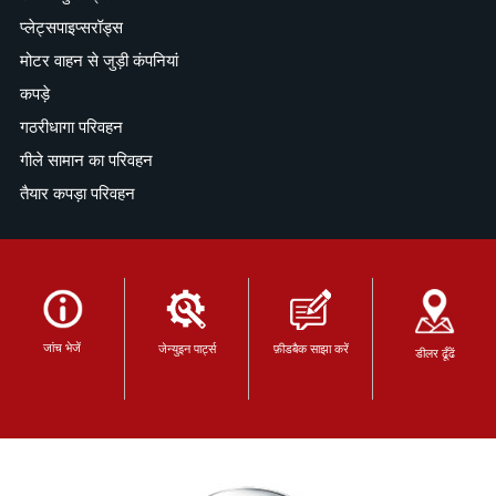
प्लेट्सपाइप्सरॉड्स
मोटर वाहन से जुड़ी कंपनियां
कपड़े
गठरीधागा परिवहन
गीले सामान का परिवहन
तैयार कपड़ा परिवहन
जांच भेजें
जेन्युइन पार्ट्स
फ़ीडबैक साझा करें
डीलर ढूँढें