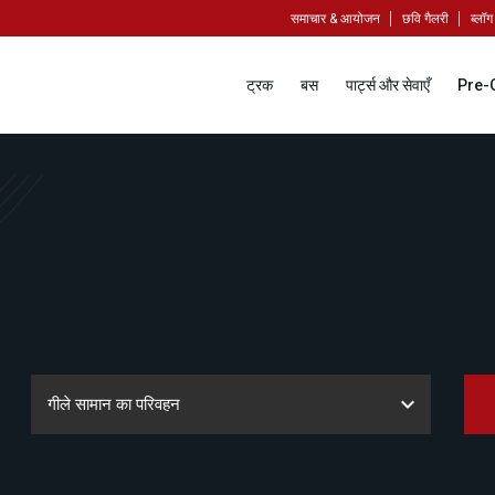
समाचार & आयोजन
छवि गैलरी
ब्लॉग
ट्रक
बस
पार्ट्स और सेवाएँ
Pre-