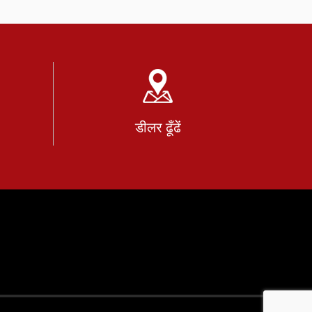
डीलर ढूँढें