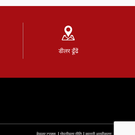
डीलर ढूँढें
डेमलर ट्रक्स
गोपनीयता नीति
कानूनी अस्वीकरण