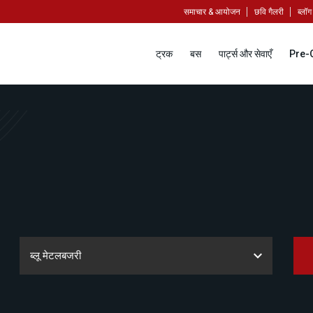
समाचार & आयोजन
छवि गैलरी
ब्लॉग
ट्रक
बस
पार्ट्स और सेवाएँ
Pre-