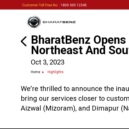
Customer Toll Free No.
: 1800 300 12345
BharatBenz Opens 
Northeast And Sou
Oct 3, 2023
Home
Highlights
We're thrilled to announce the ina
bring our services closer to custo
Aizwal (Mizoram), and Dimapur (N