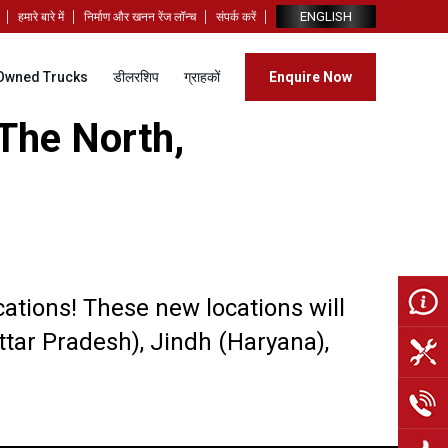
ENGLISH
हमारे बारे में
निर्माण और खनन रेंज लॉन्च
संपर्क करें
Owned Trucks
डीलरशिप
ग्राहकों
Enquire Now
The North,
ations! These new locations will
ttar Pradesh), Jindh (Haryana),