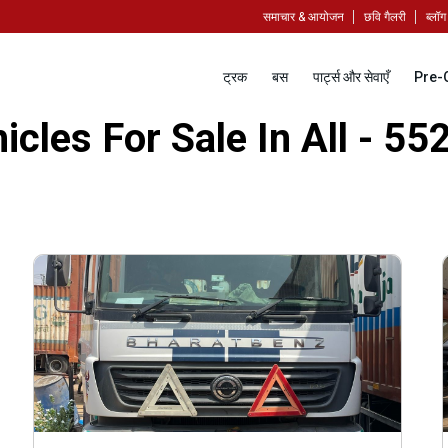
समाचार & आयोजन
छवि गैलरी
ब्लॉग
ट्रक
बस
पार्ट्स और सेवाएँ
Pre-
cles For Sale In All - 55