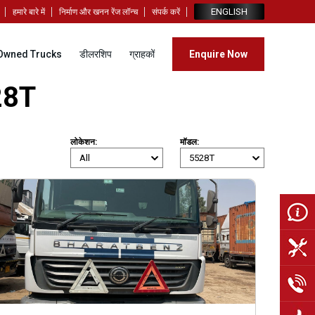
ENGLISH
हमारे बारे में
निर्माण और खनन रेंज लॉन्च
संपर्क करें
Owned Trucks
डीलरशिप
ग्राहकों
Enquire Now
28T
लोकेशन:
मॉडल: