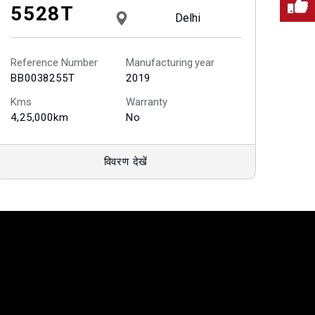
5528T
Delhi
Reference Number
Manufacturing year
BB0038255T
2019
Kms
Warranty
4,25,000km
No
विवरण देखें