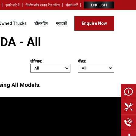
ENGLISH
हमारे बारे में
निर्माण और खनन रेंज लॉन्च
संपर्क करें
Owned Trucks
डीलरशिप
ग्राहकों
Enquire Now
DA - All
लोकेशन:
मॉडल:
ing All Models.