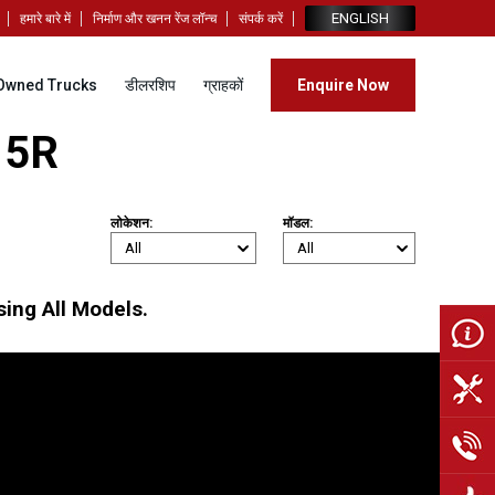
ENGLISH
हमारे बारे में
निर्माण और खनन रेंज लॉन्च
संपर्क करें
Owned Trucks
डीलरशिप
ग्राहकों
Enquire Now
15R
लोकेशन:
मॉडल:
ing All Models.