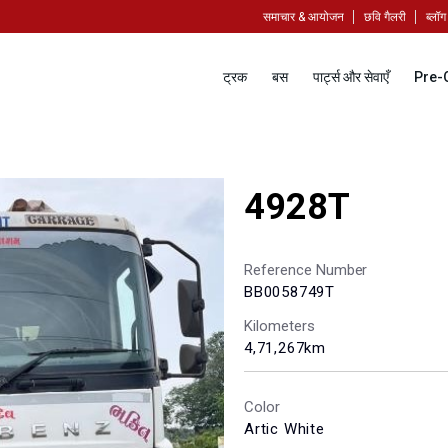
समाचार & आयोजन
छवि गैलरी
ब्लॉग
ट्रक
बस
पार्ट्स और सेवाएँ
Pre-
4928T
Reference Number
BB0058749T
Kilometers
4,71,267km
Color
Artic White