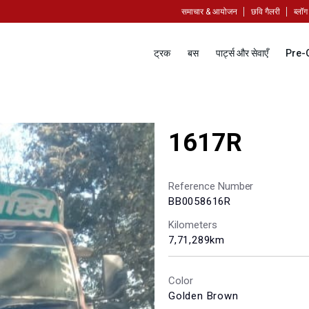
समाचार & आयोजन
छवि गैलरी
ब्लॉग
ट्रक
बस
पार्ट्स और सेवाएँ
Pre-
1617R
Reference Number
BB0058616R
Kilometers
7,71,289km
Color
Golden Brown