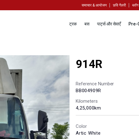
समाचार & आयोजन
छवि गैलरी
ब्लॉग
ट्रक
बस
पार्ट्स और सेवाएँ
Pre-
914R
Reference Number
BB004909R
Kilometers
4,25,000km
Color
Artic White