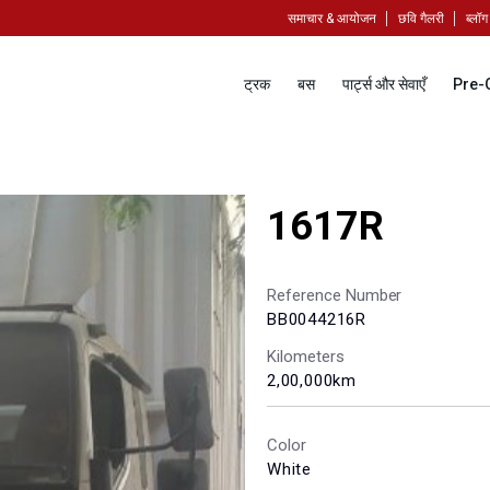
समाचार & आयोजन
छवि गैलरी
ब्लॉग
ट्रक
बस
पार्ट्स और सेवाएँ
Pre-
1617R
Reference Number
BB0044216R
Kilometers
2,00,000km
Color
White