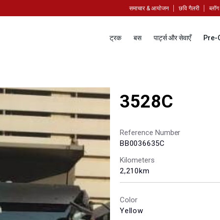
समाचार & आयोजन
छवि गैलरी
ब्लॉग
ट्रक
बस
पार्ट्स और सेवाएँ
Pre-
3528C
Reference Number
BB0036635C
Kilometers
2,210km
Color
Yellow