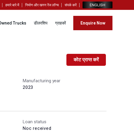
ENGLISH
हमारे बारे में
निर्माण और खनन रेंज लॉन्च
संपर्क करें
Owned Trucks
डीलरशिप
ग्राहकों
Enquire Now
कोट प्राप्त करें
Manufacturing year
2023
Loan status
Noc received